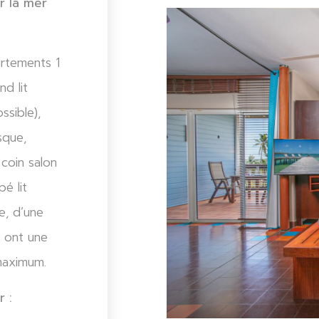
r la mer
artements 1
d lit
sible),
sque,
coin salon
é lit
e, d’une
s ont une
maximum.
 :