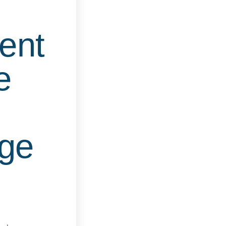
ent
e
nge