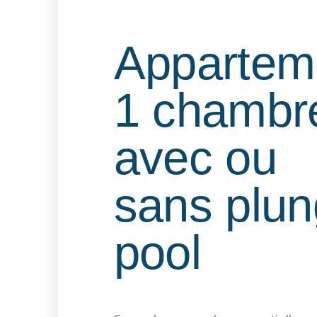
Appartem
1 chambr
avec ou
sans plu
pool