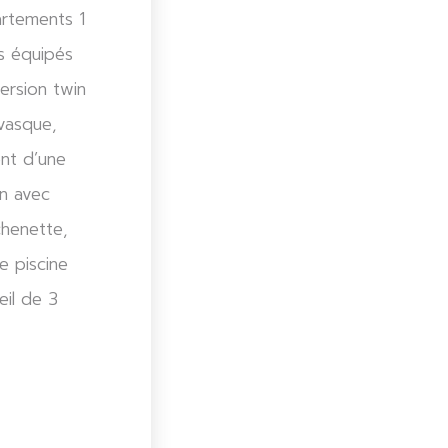
artements 1
s équipés
ersion twin
 vasque,
nt d’une
on avec
chenette,
e piscine
eil de 3