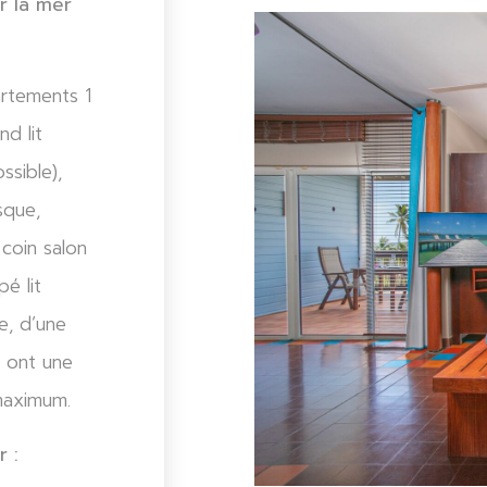
r la mer
artements 1
d lit
sible),
sque,
coin salon
é lit
e, d’une
s ont une
maximum.
 :