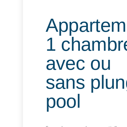
Appartem
1 chambr
avec ou
sans plu
pool