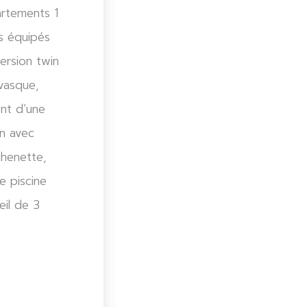
artements 1
s équipés
ersion twin
 vasque,
nt d’une
on avec
chenette,
e piscine
eil de 3