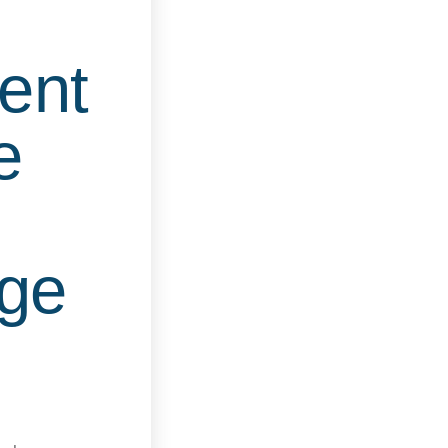
ent
e
nge